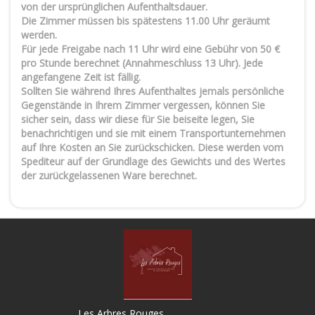
von der ursprünglichen Aufenthaltsdauer.
Die Zimmer müssen bis spätestens 11.00 Uhr geräumt
werden.
Für jede Freigabe nach 11 Uhr wird eine Gebühr von 50 €
pro Stunde berechnet (Annahmeschluss 13 Uhr). Jede
angefangene Zeit ist fällig.
Sollten Sie während Ihres Aufenthaltes jemals persönliche
Gegenstände in Ihrem Zimmer vergessen, können Sie
sicher sein, dass wir diese für Sie beiseite legen, Sie
benachrichtigen und sie mit einem Transportunternehmen
auf Ihre Kosten an Sie zurückschicken. Diese werden vom
Spediteur auf der Grundlage des Gewichts und des Wertes
der zurückgelassenen Ware berechnet.
Les Arbres Rouges