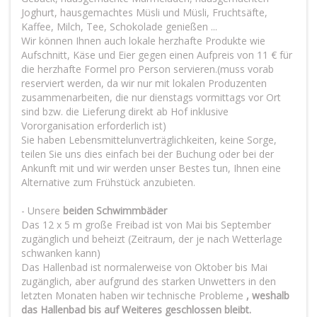
Joghurt, hausgemachtes Müsli und Müsli, Fruchtsäfte,
Kaffee, Milch, Tee, Schokolade genießen ...
Wir können Ihnen auch lokale herzhafte Produkte wie
Aufschnitt, Käse und Eier gegen einen Aufpreis von 11 € für
die herzhafte Formel pro Person servieren.(muss vorab
reserviert werden, da wir nur mit lokalen Produzenten
zusammenarbeiten, die nur dienstags vormittags vor Ort
sind bzw. die Lieferung direkt ab Hof inklusive
Vororganisation erforderlich ist)
Sie haben Lebensmittelunverträglichkeiten, keine Sorge,
teilen Sie uns dies einfach bei der Buchung oder bei der
Ankunft mit und wir werden unser Bestes tun, Ihnen eine
Alternative zum Frühstück anzubieten.
- Unsere
beiden Schwimmbäder
Das 12 x 5 m große Freibad ist von Mai bis September
zugänglich und beheizt (Zeitraum, der je nach Wetterlage
schwanken kann)
Das Hallenbad ist normalerweise von Oktober bis Mai
zugänglich, aber aufgrund des starken Unwetters in den
letzten Monaten haben wir technische Probleme
, weshalb
das Hallenbad bis auf Weiteres geschlossen bleibt.