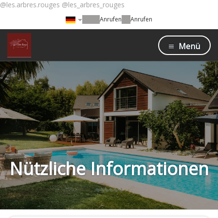
@les.arbres.rouges @les_arbres_rouges
Anrufen
Anrufen
Menü
Nützliche Informationen