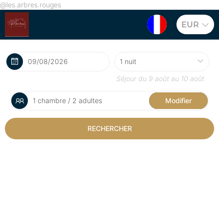
@les.arbres.rouges
EUR
Séjour du
9 août
au
10 août
1 chambre / 2 adultes
Modifier