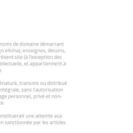
es noms de domaine démarrant
go elloha), enseignes, dessins,
ésent site (à l’exception des
ellectuelle, et appartiennent à
.
dénaturé, transmis ou distribué
ntégrale, sans l'autorisation
sage personnel, privé et non-
te.
nstituerait une atteinte aux
n sanctionnée par les articles