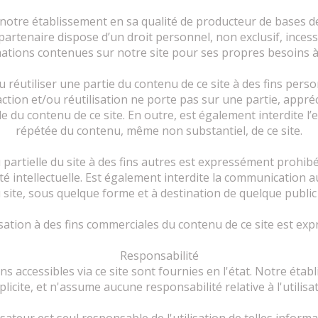
 notre établissement en sa qualité de producteur de bases 
partenaire dispose d’un droit personnel, non exclusif, incess
ations contenues sur notre site pour ses propres besoins à 
/ou réutiliser une partie du contenu de ce site à des fins pers
action et/ou réutilisation ne porte pas sur une partie, appré
e du contenu de ce site. En outre, est également interdite l’ex
répétée du contenu, même non substantiel, de ce site.
artielle du site à des fins autres est expressément prohibée 
é intellectuelle. Est également interdite la communication a
site, sous quelque forme et à destination de quelque public 
ilisation à des fins commerciales du contenu de ce site est ex
Responsabilité
s accessibles via ce site sont fournies en l'état. Notre ét
plicite, et n'assume aucune responsabilité relative à l'utilis