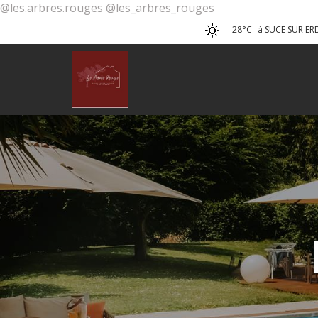
@les.arbres.rouges @les_arbres_rouges
28°C
à SUCE SUR ER