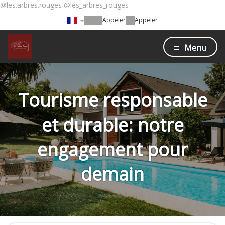
@les.arbres.rouges @les_arbres_rouges
Appeler
Appeler
Menu
Tourisme responsable
et durable: notre
engagement pour
demain