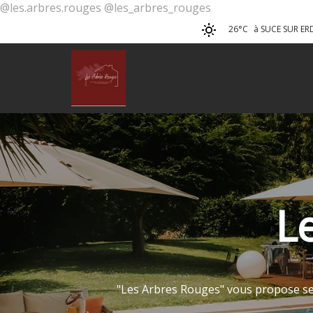
@les.arbres.rouges @les_arbres_rouges
26°C
à SUCE SUR ER
L
"Les Arbres Rouges" vous propose se