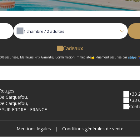
1
chambre /
2
adultes
Cadeaux
0% sécurisée, Meilleurs Prix Garantis, Confirmation Immédiate
Paiement sécurisé par
 Rouges
+33 2
De Carquefou,
+33 6
De Carquefou,
Conta
E SUR ERDRE - FRANCE
Mentions légales
|
Conditions générales de vente