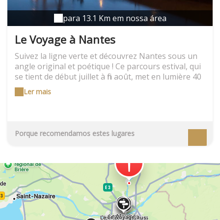
para 13.1 Km em nossa área
Le Voyage à Nantes
Suivez la ligne verte et découvrez Nantes sous un
angle original et poétique ! Ce parcours estival, qui
se tient de début juillet à fin août, met en lumière 40
points remarquables du patrimoine nantais
Ler mais
(historique, architectural, culturel, naturel,
culinaire..).
Porque recomendamos estes lugares