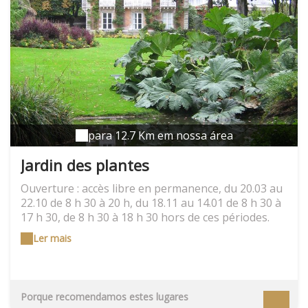
l'aventure. Un beau parc pour petits et grands.
para 12.7 Km em nossa área
Jardin des plantes
Ouverture : accès libre en permanence, du 20.03 au
22.10 de 8 h 30 à 20 h, du 18.11 au 14.01 de 8 h 30 à
17 h 30, de 8 h 30 à 18 h 30 hors de ces périodes.
Serres : visites commentées gratuites.Localisation :
Ler mais
à l’E. du centre ville, près de la gare.Manifestations :
Manifestations : « Art massif » (rencontre annuelle
entre les jardiniers et un artiste).Proprietaires : Ville
de Nantes- tél. 02 40 41 90 09, fax 02 40 41 59 51- E-
Porque recomendamos estes lugares
mail : jardins@mairie-nantes.fr- Web :