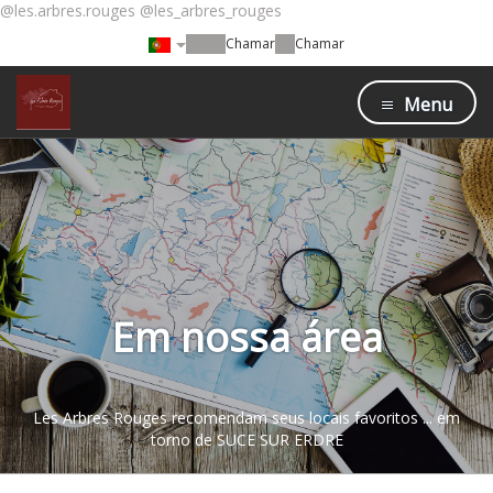
@les.arbres.rouges @les_arbres_rouges
Chamar
Chamar
Menu
Em nossa área
Les Arbres Rouges recomendam seus locais favoritos ... em
torno de SUCE SUR ERDRE