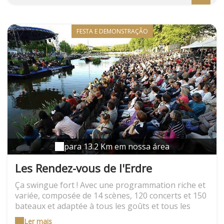
jardins.nantes.fr
FESTA E DEMONSTRAÇÃO
para 13.2 Km em nossa área
Les Rendez-vous de l'Erdre
Ça swingue fort ! Avec une programmation riche et
variée, composée de 14 scènes, 120 concerts et 150
bateaux et adaptée à tous les goûts et tous les
âges, ce festival de Jazz et de Belle Plaisance fait un
Ler mais