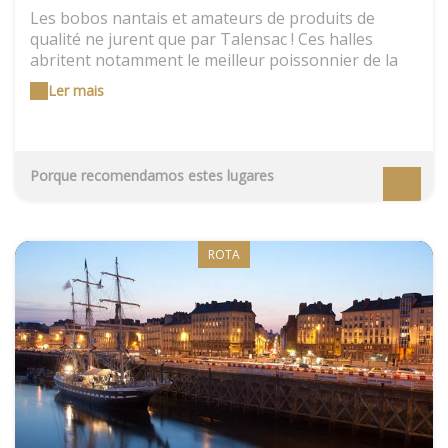
Les bobos nantais et amateurs de produits de
qualité ne jurent que par Talensac ! Ces halles
abritent notamment le meilleur poissonnier de la
ville, Franck Paon, et l'excellent fromager local
Ler mais
Pascal Bellevaire.
Porque recomendamos estes lugares
ROTA