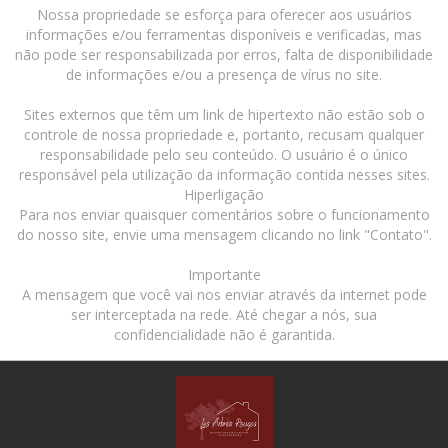
Nossa propriedade se esforça para oferecer aos usuários
informações e/ou ferramentas disponíveis e verificadas, mas
não pode ser responsabilizada por erros, falta de disponibilidade
de informações e/ou a presença de vírus no site.
Sites externos que têm um link de hipertexto não estão sob o
controle de nossa propriedade e, portanto, recusam qualquer
responsabilidade pelo seu conteúdo. O usuário é o único
responsável pela utilização da informação contida nesses sites.
Hiperligação
Para nos enviar quaisquer comentários sobre o funcionamento
do nosso site, envie uma mensagem clicando no link "Contato".
Importante
A mensagem que você vai nos enviar através da internet pode
ser interceptada na rede. Até chegar a nós, sua
confidencialidade não é garantida.