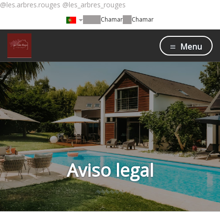
@les.arbres.rouges @les_arbres_rouges
Chamar
Chamar
Menu
Aviso legal