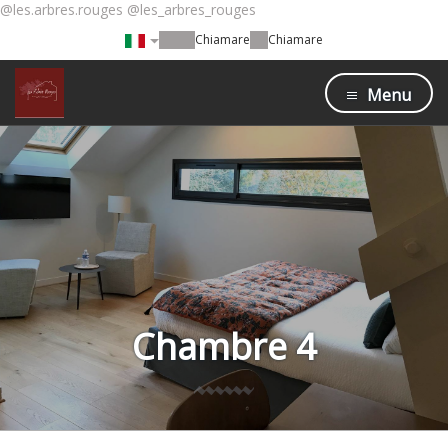
@les.arbres.rouges @les_arbres_rouges
Chiamare
Chiamare
Menu
Chambre 4