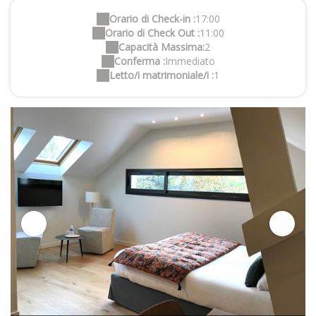
Orario di Check-in :
17:00
Orario di Check Out :
11:00
Capacità Massima:
2
Conferma :
Immediato
Letto/i matrimoniale/i :
1