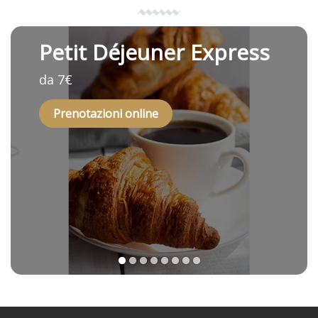
Petit Déjeuner Express
da 7€
Prenotazioni online
1
2
3
4
5
6
7
8