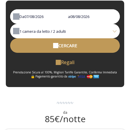
Da
a
1
camera da letto /
2
adulti
CERCARE
Regali
Prenotazione Sicura al 100%, Migliori Tariffe Garantite, Conferma Immediata
Pagamento garantito da
da
85€/notte