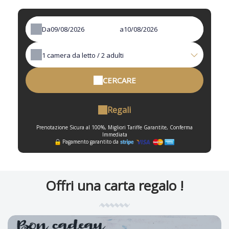
Da
a
1
camera da letto /
2
adulti
CERCARE
Regali
Prenotazione Sicura al 100%, Migliori Tariffe Garantite, Conferma
Immediata
Pagamento garantito da
Offri una carta regalo !