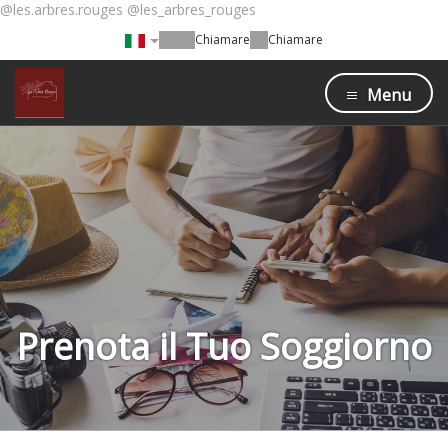
@les.arbres.rouges @les_arbres_rouges
Chiamare
Chiamare
Menu
Prenota il Tuo Soggiorno