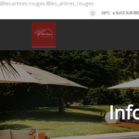
@les.arbres.rouges @les_arbres_rouges
26°C
a SUCE SUR ER
Inf