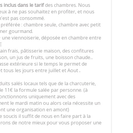
s inclus dans le tarif
des chambres. Nous
eux à ne pas souhaitez en profiter, et nous
 n'est pas consommé.
e préférée : chambre seule, chambre avec petit
euner gourmand.
+ une viennoiserie, déposée en chambre entre
WE
pain frais, pâtisserie maison, des confitures
n, un jus de fruits, une boisson chaude...
rasse extérieure si le temps le permet de
tous les jours entre juillet et Aout
.
ts salés locaux tels que de la charcuterie,
 11€ la formule salée par personne. (à
 fonctionnons uniquement avec des
nt le mardi matin ou alors cela nécessite un
ont une organisation en amont)
soucis il suffit de nous en faire part à la
 ferons de notre mieux pour vous proposer une