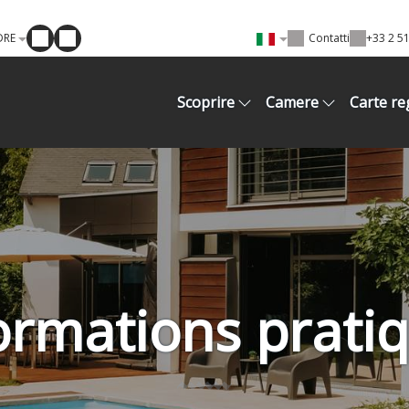
DRE
Contatti
+33 2 51
Scoprire
Camere
Carte re
ormations prati