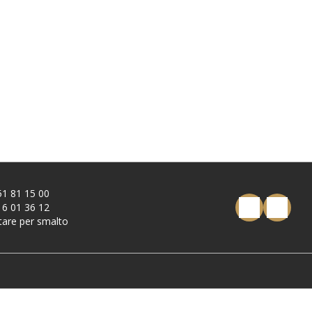
51 81 15 00
16 01 36 12
tare per smalto