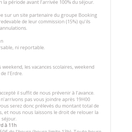
n la période avant l'arrivée 100% du séjour.
ée sur un site partenaire du groupe Booking
edevable de leur commission (15%) qu'ils
 annulations.
on
sable, ni reportable.
 weekend, les vacances scolaires, weekend
de l'Erdre.
accepté il suffit de nous prévenir à l'avance.
n'arrivons pas vous joindre après 19H00
vous serez donc prélevés du montant total de
 et nous nous laissons le droit de relouer la
e séjour.
rd à 11h
50€ de l'heure (heure limite 13h). Toute heure