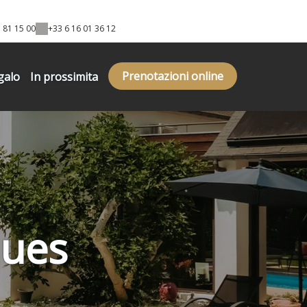
 81 15 00
+33 6 16 01 36 12
Prenotazioni online
galo
In prossimita
ques