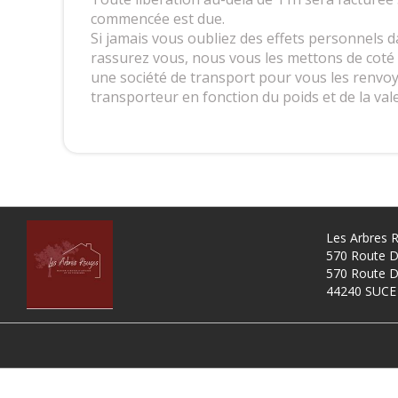
commencée est due.
Si jamais vous oubliez des effets personnels d
rassurez vous, nous vous les mettons de coté
une société de transport pour vous les renvoyer
transporteur en fonction du poids et de la vale
Les Arbres 
570 Route D
570 Route D
44240 SUCE