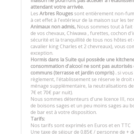
maison ne pourront pas accéder à l'établisseme
attendant votre arrivée.
Les
Arbres Rouges
sont entièrement non-fum
à cet effet à l'extérieur de la maison sur les t
Animaux non admis,
Nous sommes tout à fait 
de vos chevaux, Chiwawa , furettes, cochon d'i
sécurité et la tranquillité de tous nos hôtes et
cavalier king Charles et 2 chevreaux), vous 
exception.
Hormis dans la Suite qui possède une kitchenett
consommation d'alcool ne sont pas autorisés 
communs (terrasse et jardin compris) .
si vous
règlement, l'établissement se réserve le droi
ménage supplémentaire, la neutralisations des
7€ et 70€ par nuit).
Nous sommes détenteurs d'une licence III, nous
de boisons sages et un peu moins sages au bor
de bar est à votre disposition.
Tarifs:
Nos tarifs sont exprimés en Euros et en TTC
Une taxe de séjour de 0.85€ / personne de + de