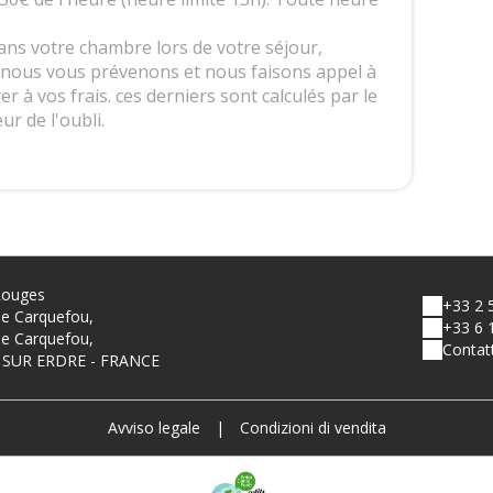
ans votre chambre lors de votre séjour,
 nous vous prévenons et nous faisons appel à
 à vos frais. ces derniers sont calculés par le
ur de l'oubli.
Rouges
+33 2 
e Carquefou,
+33 6 
e Carquefou,
Contat
 SUR ERDRE - FRANCE
Avviso legale
|
Condizioni di vendita